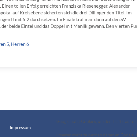
 Einen tollen Erfolg erreichten Franziska Riesenegger, Alexander
al auf Kreisebene sicherten sich die drei Dillinger den Titel. Im
ngen II mit 5:2 durchsetzen. Im Finale traf man dann auf den SV
 der beide Einzel und das Doppel mit Manlik gewann. Den vierten Pu
ren 5
,
Herren 6
Google nutzt Cookies, um den Traffic auf d
Impressum
unserer Website werden daher an Google üb