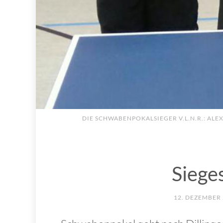
DIE SCHWABENPOKALSIEGER V.L.N.R.: AL
Siege
12. DEZEMBER