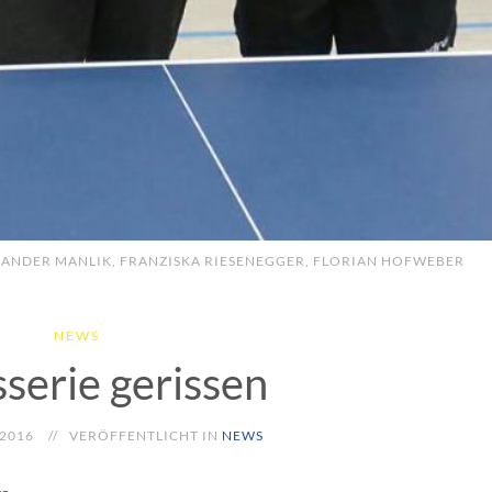
EXANDER MANLIK, FRANZISKA RIESENEGGER, FLORIAN HOFWEBER
NEWS
sserie gerissen
 2016
VERÖFFENTLICHT IN
NEWS