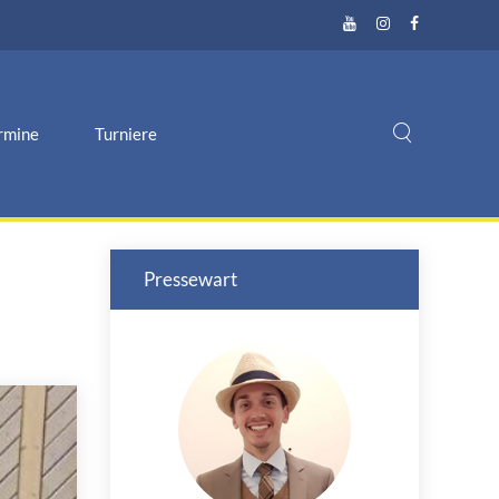
rmine
Turniere
Pressewart