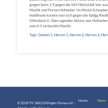
gingen beim 1:9 gegen die SSV Höchstädt leer aus.
Manlik und Florian Hofweber. Im Mixed-Schwabenpok
Halbfinale konnte man sich gegen die SpVgg Riedli
Villenbach II. Überragender Akteur war Hofweber,
zum 4:3 verbuchte Manlik.
Tags:
Damen 1
,
Herren 1
,
Herren 2
,
Herren 3
,
Her
Home
News
© 2018 TV 1862 Dillingen-Donau e.V. -