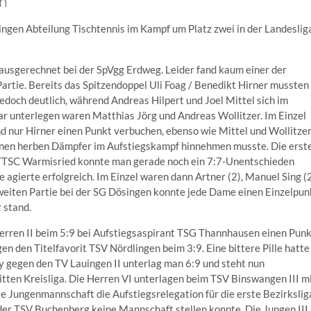
n
llingen Abteilung Tischtennis im Kampf um Platz zwei in der Landeslig
 ausgerechnet bei der SpVgg Erdweg. Leider fand kaum einer der
 Partie. Bereits das Spitzendoppel Uli Foag / Benedikt Hirner mussten
jedoch deutlich, während Andreas Hilpert und Joel Mittel sich im
r unterlegen waren Matthias Jörg und Andreas Wollitzer. Im Einzel
 nur Hirner einen Punkt verbuchen, ebenso wie Mittel und Wollitzer
einen herben Dämpfer im Aufstiegskampf hinnehmen musste. Die erst
TTSC Warmisried konnte man gerade noch ein 7:7-Unentschieden
e agierte erfolgreich. Im Einzel waren dann Artner (2), Manuel Sing (2
zweiten Partie bei der SG Dösingen konnte jede Dame einen Einzelpun
 stand.
erren II beim 5:9 bei Aufstiegsaspirant TSG Thannhausen einen Pun
en den Titelfavorit TSV Nördlingen beim 3:9. Eine bittere Pille hatte
y gegen den TV Lauingen II unterlag man 6:9 und steht nun
itten Kreisliga. Die Herren VI unterlagen beim TSV Binswangen III m
te Jungenmannschaft die Aufstiegsrelegation für die erste Bezirkslig
der TSV Buchenberg keine Mannschaft stellen konnte. Die Jungen III