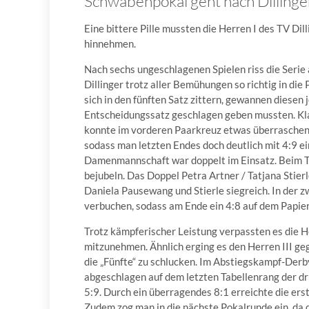
Schwabenpokal geht nach Dillinge
Eine bittere Pille mussten die Herren I des TV Di
hinnehmen.
Nach sechs ungeschlagenen Spielen riss die Serie
Dillinger trotz aller Bemühungen so richtig in die
sich in den fünften Satz zittern, gewannen diesen 
Entscheidungssatz geschlagen geben mussten. Kla
konnte im vorderen Paarkreuz etwas überraschend
sodass man letzten Endes doch deutlich mit 4:9 
Damenmannschaft war doppelt im Einsatz. Beim 
bejubeln. Das Doppel Petra Artner / Tatjana Stierl
Daniela Pausewang und Stierle siegreich. In der 
verbuchen, sodass am Ende ein 4:8 auf dem Papier
Trotz kämpferischer Leistung verpassten es die H
mitzunehmen. Ähnlich erging es den Herren III geg
die „Fünfte“ zu schlucken. Im Abstiegskampf-Derb
abgeschlagen auf dem letzten Tabellenrang der dr
5:9. Durch ein überragendes 8:1 erreichte die ers
Zudem zog man in die nächste Pokalrunde ein, da 