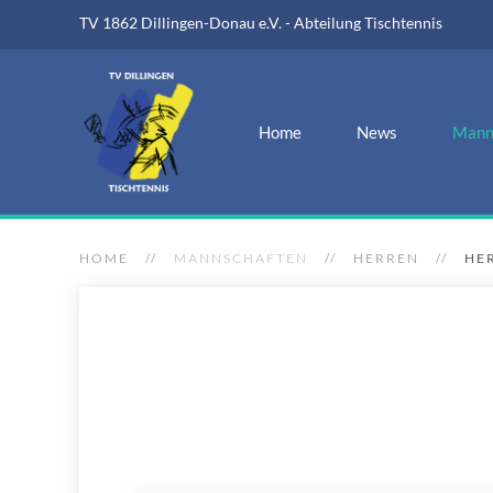
TV 1862 Dillingen-Donau e.V. - Abteilung Tischtennis
Home
News
Mann
HOME
MANNSCHAFTEN
HERREN
HE