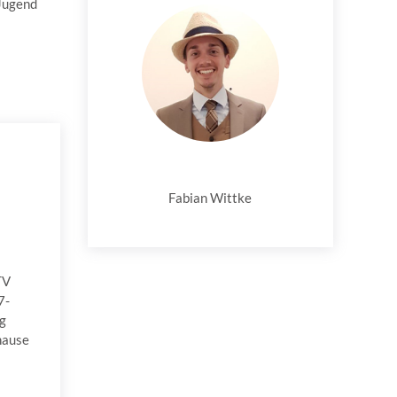
Jugend
Fabian Wittke
TV
7-
ng
hause