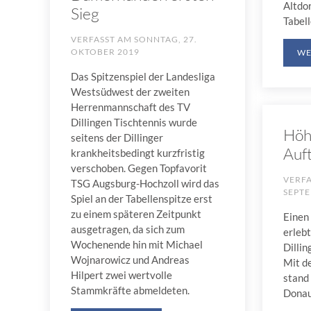
Altdor
Sieg
Tabell
VERFASST AM
SONNTAG, 27.
OKTOBER 2019
WE
Das Spitzenspiel der Landesliga
Westsüdwest der zweiten
Herrenmannschaft des TV
Dillingen Tischtennis wurde
Höh
seitens der Dillinger
Auf
krankheitsbedingt kurzfristig
verschoben. Gegen Topfavorit
VERF
TSG Augsburg-Hochzoll wird das
SEPTE
Spiel an der Tabellenspitze erst
zu einem späteren Zeitpunkt
Einen
ausgetragen, da sich zum
erleb
Wochenende hin mit Michael
Dillin
Wojnarowicz und Andreas
Mit d
Hilpert zwei wertvolle
stand 
Stammkräfte abmeldeten.
Donau