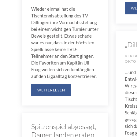
WE
Wieder einmal hat die
Tischtennisabteilung des TV
Dillingen ihre Vormachtsstellung
bei einem wichtigen Turnier unter
Beweis gestellt. Etwas schade
war es nur, dass in der höchsten
„Dil
Spielklasse keine TVD-
Teilnehmer an den Start gingen.
VERF
OKTO
Die Favoriten um Kapitän Uli
Foag wollen sich vollumfänglich
... und
auf den Ligaalltag konzentrieren.
Entwi
Wirts
WEITERLESEN
diesem
Tisch
Kreis
Schlä
gezog
Spitzenspiel abgesagt,
sich 
Foag 
Damen landen ersten