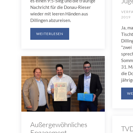
Jug
es einen 9:5-Sieg und die traurige
Nachricht für die Donau-Rieser
VERF
wieder mit leeren Händen aus
2019
Dillingen abzureisen.
Ja, ma
WEITERLESEN
Tisch
Dillin
"zwei 
sprech
Somme
31. Ma
die D
jähri
WE
Außergewöhnliches
TVD
Engagement