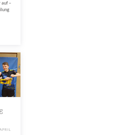
 auf –
ilung
g
APRIL