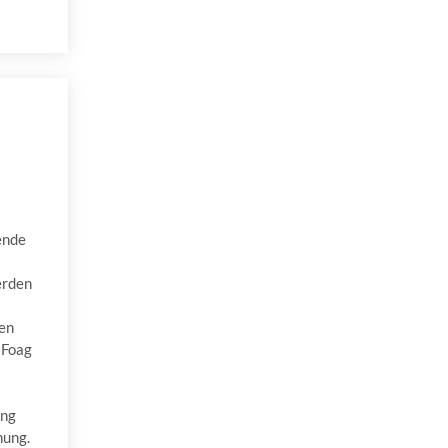
ende
erden
en
 Foag
ung
nung.