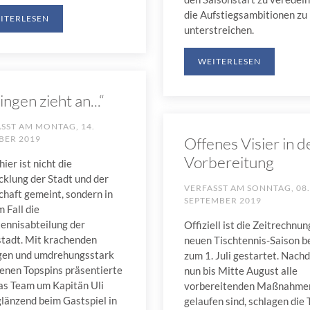
die Aufstiegsambitionen zu
ITERLESEN
unterstreichen.
WEITERLESEN
lingen zieht an...“
ASST AM
MONTAG, 14.
Offenes Visier in d
BER 2019
Vorbereitung
 hier ist nicht die
cklung der Stadt und der
VERFASST AM
SONNTAG, 08.
chaft gemeint, sondern in
SEPTEMBER 2019
 Fall die
tennisabteilung der
Offiziell ist die Zeitrechnun
stadt. Mit krachenden
neuen Tischtennis-Saison b
gen und umdrehungsstark
zum 1. Juli gestartet. Nach
enen Topspins präsentierte
nun bis Mitte August alle
das Team um Kapitän Uli
vorbereitenden Maßnahme
glänzend beim Gastspiel in
gelaufen sind, schlagen die 