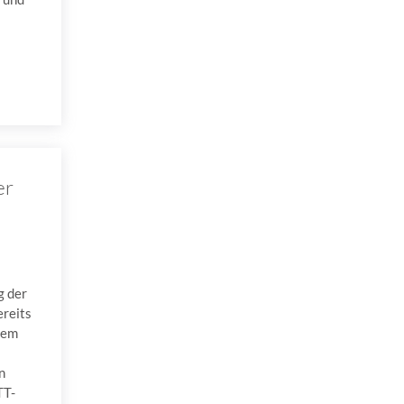
er
g der
ereits
dem
n
TT-