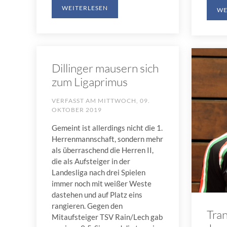
WEITERLESEN
WE
Dillinger mausern sich
zum Ligaprimus
VERFASST AM
MITTWOCH, 09.
OKTOBER 2019
Gemeint ist allerdings nicht die 1.
Herrenmannschaft, sondern mehr
als überraschend die Herren II,
die als Aufsteiger in der
Landesliga nach drei Spielen
immer noch mit weißer Weste
dastehen und auf Platz eins
rangieren. Gegen den
Tran
Mitaufsteiger TSV Rain/Lech gab