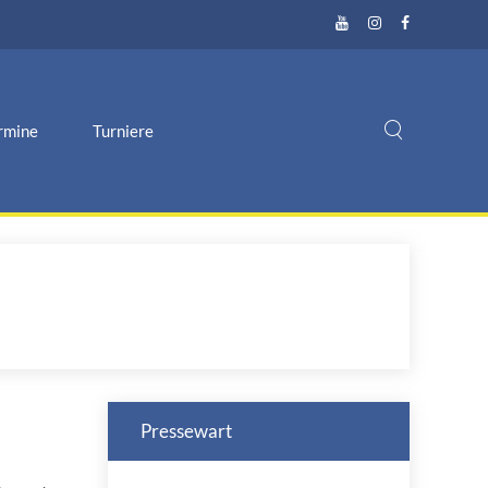
rmine
Turniere
Pressewart
1