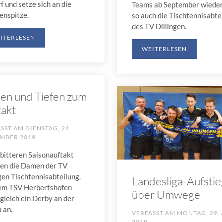
f und setze sich an die
Teams ab September wieder
enspitze.
so auch die Tischtennisabte
des TV Dillingen.
ITERLESEN
WEITERLESEN
en und Tiefen zum
takt
ASST AM
DIENSTAG, 24.
MBER 2019
 bitteren Saisonauftakt
ten die Damen der TV
gen Tischtennisabteilung.
Landesliga-Aufstie
em TSV Herbertshofen
über Umwege
gleich ein Derby an der
 an.
VERFASST AM
MONTAG, 29. 
2019