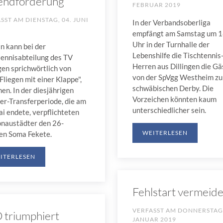
endförderung
FEBRUAR 2019
ASST AM
DIENSTAG, 04. JUNI
In der Verbandsoberliga
empfängt am Samstag um 1
Uhr in der Turnhalle der
n kann bei der
Lebenshilfe die Tischtennis
tennisabteilung des TV
Herren aus Dillingen die Gä
gen sprichwörtlich von
von der SpVgg Westheim z
Fliegen mit einer Klappe",
schwäbischen Derby. Die
en. In der diesjährigen
Vorzeichen könnten kaum
r-Transferperiode, die am
unterschiedlicher sein.
i endete, verpflichteten
onaustädter den 26-
WEITERLESEN
gen Soma Fekete.
ITERLESEN
Fehlstart vermeiden
VERFASST AM
DONNERSTAG,
 triumphiert
JANUAR 2019