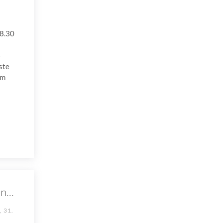
8.30
-
ste
um
...
 31.