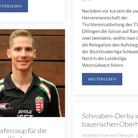
ITERLESEN
Nachdem vor kurzem die zw
Herrenmannschaft der
Tischtennisabteilung des T
Dillingen die Saison auf Ra
zwei beendete, wollte man 
die Relegation den Aufstieg
der Bezirksoberliga Schwab
Nord in die Landesliga
Westsüdwest feiern.
WEITERLESEN
Schwaben-Derby 
bayerischen Ober
sfercoup für die
VERFASST AM
MITTWOCH, 1