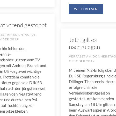
WEITERLESEN
ativtrend gestoppt
ASST AM
SONNTAG, 03.
Jetzt gilt es
MBER 2019
nachzulegen
rhin fehlen den
tennis-
VERFASST AM
DONNERSTAG,
ndsoberligisten vom TV
OKTOBER 2019
ngen mit Andreas Brandt und
Mit einem 9:2-Erfolg über d
n Uli Foag zwei wichtige
DJK SB Regensburg sind di
n. Trotzdem konnten die
Dillinger Tischtennis-Herre
städter gegen die DJK SB
erfolgreich in die
hut nach den jüngsten zwei
Verbandsoberligasaison
rlagen den Negativtrend
gestartet. Am kommenden
en und durch einen 9:4-
Samstag um 18 Uhr gilt es 
 auf Tuchfühlung zur
beim Auswärtsspiel in Altdo
enspitze bleiben.
den Saisonstart zu veredeln