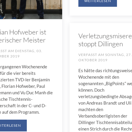
WEITERLESEN
ian Hofweber ist
Verletzungsmisere
erischer Meister
stoppt Dillingen
ASST AM
DIENSTAG, 03.
VERFASST AM
SONNTAG, 27.
MBER 2019
OKTOBER 2019
rgangenen Wochenende
Es hätte das richtungsweis
für die vier bereits
Wochenende mit den
fizierten TVD-ler Benjamin
sogenannten „BigPoints“ w
 Florian Hofweber, Paul
können. Doch
mann und Vu Duc Manh die
verletzungsbedingte Absag
sche Tischtennis-
von Andreas Brandt und Uli
rschaft in der C- und D-
machten den
e auf dem Programm.
Verbandsoberligisten der
Dillinger Tischtennisabteil
ITERLESEN
einen Strich durch die Rech