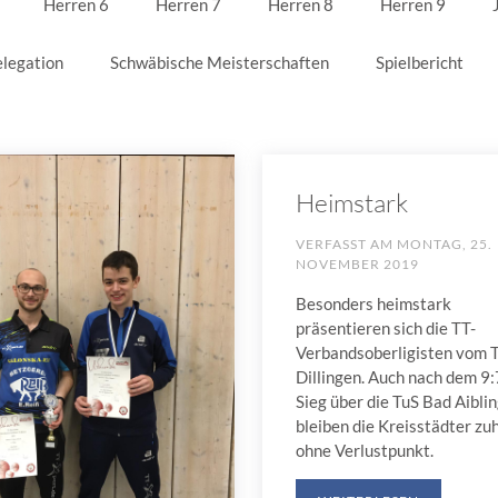
Herren 6
Herren 7
Herren 8
Herren 9
legation
Schwäbische Meisterschaften
Spielbericht
Heimstark
VERFASST AM
MONTAG, 25.
NOVEMBER 2019
Besonders heimstark
präsentieren sich die TT-
Verbandsoberligisten vom 
Dillingen. Auch nach dem 9:
Sieg über die TuS Bad Aibli
bleiben die Kreisstädter zu
ohne Verlustpunkt.