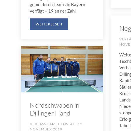
gemeldeten Teams in Bayern
verfügt – 19 an der Zahl
WEITERLESEN
Neg
VERF
NOVE
Weite
Tisch
Verba
Dilli
Kapitä
Säule
Kreis
Lands
Nordschwaben in
Niede
Dillinger Hand
stopp
Erfolg
VERFASST AM
DIENSTAG, 12.
Tabell
NOVEMBER 2019