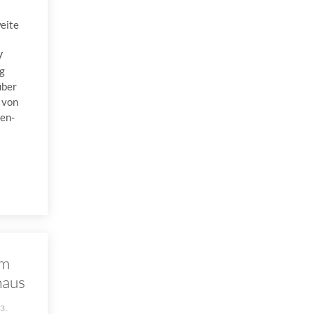
eite
V
ng
über
 von
en-
im
haus
3.