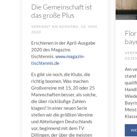
Die Gemeinschaft ist
das große Plus
VERFASST AM
SONNTAG, 14. JUNI
Flor
2020
bay
Erschienen in der April-Ausgabe
2020 des Magazins
VERF
tischtennis.
www.magazin-
DEZE
tischtennis.de
Am ve
Es gibt sie noch, die Klubs, die
stand 
richtig boomen. Was machen
quali
Großvereine mit 15, 20 oder 25
Handl,
Mannschaften besser, als solche,
Wiede
die über rückläufige Zahlen
Bayri
klagen? In einer neuen Serie
Meiste
stellen wir die größten Vereine
Klass
und Abteilungen Deutschlands
vor, beginnend mit dem TV
WE
Dillingen, der über die meisten