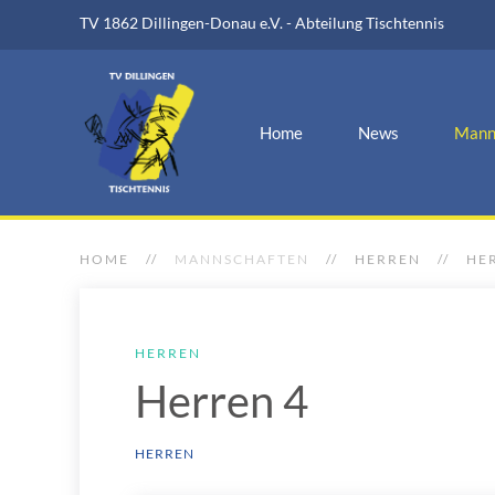
TV 1862 Dillingen-Donau e.V. - Abteilung Tischtennis
Home
News
Mann
HOME
MANNSCHAFTEN
HERREN
HE
HERREN
Herren 4
HERREN