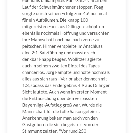
ebenfalls umkämpftes Fünf-Satz-Match den
Lauf der Schwabmünchener stoppen. Foag
sorgte durch seinen Erfolg zum 4:6 nochmal
für ein Aufbäumen. Die knapp 100
mitgereisten Fans aus Dillingen schöpften
ebenfalls nochmals Hoffnung und versuchten
ihre Mannschaft nochmal nach vorne zu
peitschen. Hirner verspielte im Anschluss
eine 2:1-Satzführung und musste sich
denkbar knapp beugen. Wollitzer agierte
auch in seinem zweiten Einzel des Tages
chancenlos. Jörg kämpfte und holte nochmals
alles aus sich raus - Verlor aber dennoch mit
1:3, sodass das Endergebnis 4:9 aus Dillinger
Sicht lautete. Auch wenn im ersten Moment
die Enttäuschung über den verpassten
Bayernliga-Aufstieg groß war. Wurde die
Mannschaft für die tolle Saison gefeiert.
Anerkennung bekam man auch von den
Gastgebern, die sich begeistert von der
Stimmung zeigten. "Vor rund 250