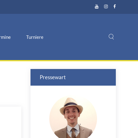
rmine
Turniere
Pressewart