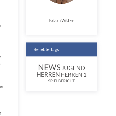
Fabian Wittke
e
Beliebte Tags
3.
t
NEWS
JUGEND
HERREN
HERREN 1
SPIELBERICHT
er
e