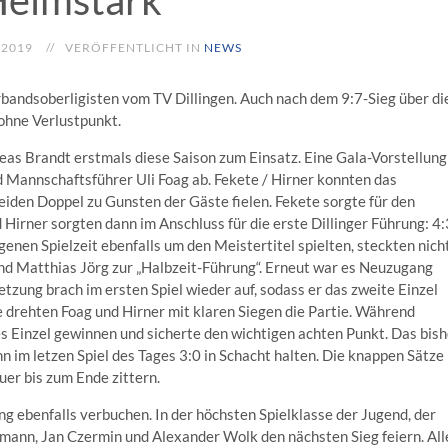
eimstark
 2019
VERÖFFENTLICHT IN
NEWS
bandsoberligisten vom TV Dillingen. Auch nach dem 9:7-Sieg über di
 ohne Verlustpunkt.
eas Brandt erstmals diese Saison zum Einsatz. Eine Gala-Vorstellung
d Mannschaftsführer Uli Foag ab. Fekete / Hirner konnten das
iden Doppel zu Gunsten der Gäste fielen. Fekete sorgte für den
 Hirner sorgten dann im Anschluss für die erste Dillinger Führung: 4:
genen Spielzeit ebenfalls um den Meistertitel spielten, steckten nich
d Matthias Jörg zur „Halbzeit-Führung“. Erneut war es Neuzugang
etzung brach im ersten Spiel wieder auf, sodass er das zweite Einzel
e drehten Foag und Hirner mit klaren Siegen die Partie. Während
s Einzel gewinnen und sicherte den wichtigen achten Punkt. Das bish
im letzen Spiel des Tages 3:0 in Schacht halten. Die knappen Sätze
uer bis zum Ende zittern.
g ebenfalls verbuchen. In der höchsten Spielklasse der Jugend, der
tmann, Jan Czermin und Alexander Wolk den nächsten Sieg feiern. All