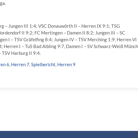
ga.
rg – Jungen III 1:4; VSC Donauwörth II – Herren IX 9:1; TSG
ordendorf II 9:2; FC Mertingen – Damen II 8:2; Jungen III – SC
gen I – TSV Gräfelfing 8:4; Jungen IV – TSV Merching 1:9; Herren VI
1:8; Herren I – TuS Bad Aibling 9:7, Damen I – SV Schwarz-Weiß Münc
– TSV Harburg II 9:4.
ren 6
,
Herren 7
,
Spielbericht
,
Herren 9