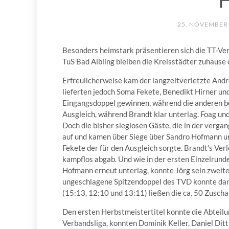
H
25. NOVEMBER
Besonders heimstark präsentieren sich die TT-Ver
TuS Bad Aibling bleiben die Kreisstädter zuhause
Erfreulicherweise kam der langzeitverletzte Andr
lieferten jedoch Soma Fekete, Benedikt Hirner un
Eingangsdoppel gewinnen, während die anderen be
Ausgleich, während Brandt klar unterlag. Foag und
Doch die bisher sieglosen Gäste, die in der vergan
auf und kamen über Siege über Sandro Hofmann un
Fekete der für den Ausgleich sorgte. Brandt’s Verl
kampflos abgab. Und wie in der ersten Einzelrund
Hofmann erneut unterlag, konnte Jörg sein zweite
ungeschlagene Spitzendoppel des TVD konnte dann 
(15:13, 12:10 und 13:11) ließen die ca. 50 Zuscha
Den ersten Herbstmeistertitel konnte die Abteilun
Verbandsliga, konnten Dominik Keller, Daniel Dit