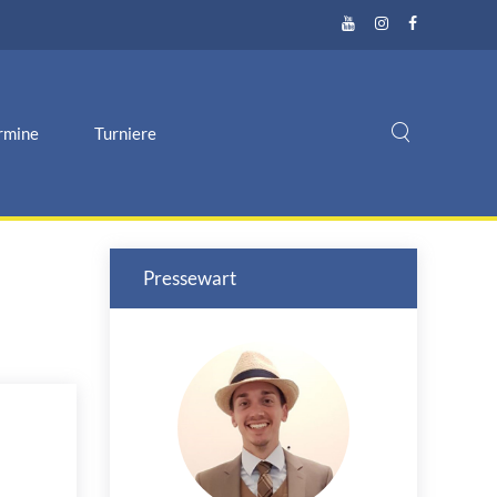
rmine
Turniere
Pressewart