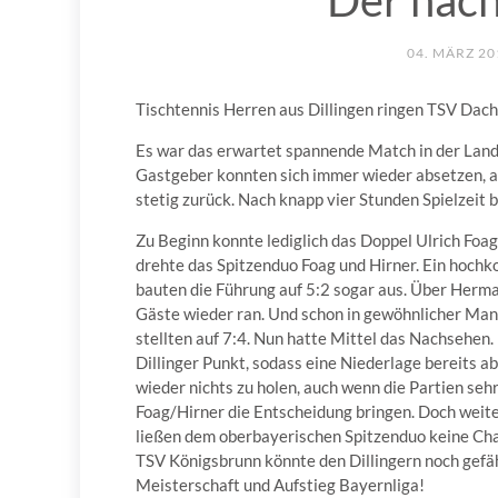
Der näch
04. MÄRZ 20
Tischtennis Herren aus Dillingen ringen TSV Dach
Es war das erwartet spannende Match in der Lan
Gastgeber konnten sich immer wieder absetzen, a
stetig zurück. Nach knapp vier Stunden Spielzeit 
Zu Beginn konnte lediglich das Doppel Ulrich Foa
drehte das Spitzenduo Foag und Hirner. Ein hochko
bauten die Führung auf 5:2 sogar aus. Über Herma
Gäste wieder ran. Und schon in gewöhnlicher Mani
stellten auf 7:4. Nun hatte Mittel das Nachsehen
Dillinger Punkt, sodass eine Niederlage bereits a
wieder nichts zu holen, auch wenn die Partien seh
Foag/Hirner die Entscheidung bringen. Doch weit
ließen dem oberbayerischen Spitzenduo keine Chan
TSV Königsbrunn könnte den Dillingern noch gefäh
Meisterschaft und Aufstieg Bayernliga!