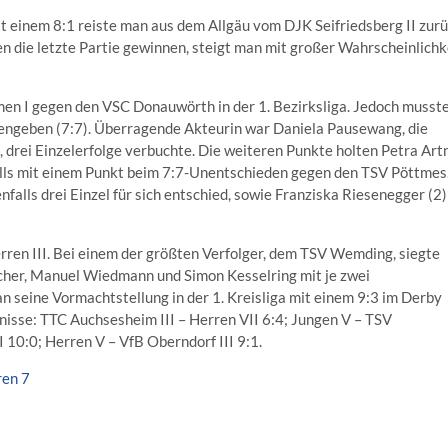
t einem 8:1 reiste man aus dem Allgäu vom DJK Seifriedsberg II zur
gen die letzte Partie gewinnen, steigt man mit großer Wahrscheinlichk
men I gegen den VSC Donauwörth in der 1. Bezirksliga. Jedoch musst
dengeben (7:7). Überragende Akteurin war Daniela Pausewang, die
rei Einzelerfolge verbuchte. Die weiteren Punkte holten Petra Art
alls mit einem Punkt beim 7:7-Unentschieden gegen den TSV Pöttmes
nfalls drei Einzel für sich entschied, sowie Franziska Riesenegger (2)
ren III. Bei einem der größten Verfolger, dem TSV Wemding, siegte
cher, Manuel Wiedmann und Simon Kesselring mit je zwei
n seine Vormachtstellung in der 1. Kreisliga mit einem 9:3 im Derby
nisse: TTC Auchsesheim III – Herren VII 6:4; Jungen V – TSV
10:0; Herren V – VfB Oberndorf III 9:1.
ren 7