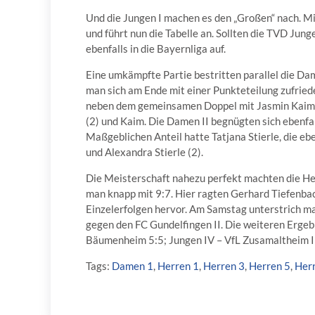
Und die Jungen I machen es den „Großen“ nach. Mi
und führt nun die Tabelle an. Sollten die TVD Jun
ebenfalls in die Bayernliga auf.
Eine umkämpfte Partie bestritten parallel die Da
man sich am Ende mit einer Punkteteilung zufrie
neben dem gemeinsamen Doppel mit Jasmin Kaim, d
(2) und Kaim. Die Damen II begnügten sich ebenf
Maßgeblichen Anteil hatte Tatjana Stierle, die ebe
und Alexandra Stierle (2).
Die Meisterschaft nahezu perfekt machten die Her
man knapp mit 9:7. Hier ragten Gerhard Tiefenba
Einzelerfolgen hervor. Am Samstag unterstrich ma
gegen den FC Gundelfingen II. Die weiteren Ergeb
Bäumenheim 5:5; Jungen IV – VfL Zusamaltheim II 
Tags:
Damen 1
,
Herren 1
,
Herren 3
,
Herren 5
,
Her