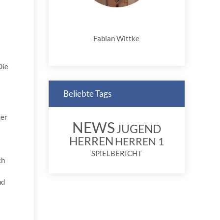
Fabian Wittke
Die
Beliebte Tags
zer
NEWS
JUGEND
HERREN
HERREN 1
SPIELBERICHT
ch
nd