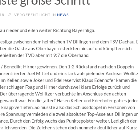
ste große Schritt
18
VERÖFFENTLICHT IN
NEWS
au nieder und eilen weiter Richtung Bayernliga.
desliga zwischen dem heimischen TV Dillingen und dem TSV Dachau. 
ber die Gäste aus Oberbayern steckten nie auf und kämpften sich
behielten der TVD aber mit 9:7 die Oberhand.
g / Benedikt Hirner gewinnen. Den 1:2 Rückstand nach den Doppeln
nzentrierter Joel Mittel und ein stark aufspielender Andreas Wollit
nn Keller, sowie Joker und Edelreservist Klaus Edenhofer kamen die
er schlugen Foag und Hirner durch zwei klare Erfolge zurück und
. Der überragende Wollitzer verbuchte im Anschluss den achten
bgewandt war. Für die „alten“ Hasen Keller und Edenhofer gab es jedo
r knapp verliefen. So musste also das Schlussdoppel in Personen von
ere Spannung vermieden die zwei absoluten Top-Asse aus Dillingen u
ce. Durch den Erfolg wuchs das Punktepolster weiter. Lediglich der
rlich werden. Die Zeichen stehen doch nunmehr deutlicher auf Kurs: