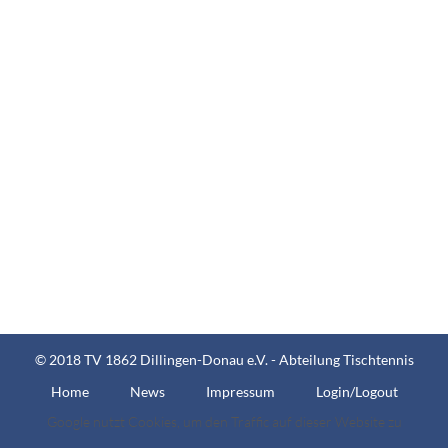
© 2018 TV 1862 Dillingen-Donau e.V. - Abteilung Tischtennis
Home
News
Impressum
Login/Logout
Google nutzt Cookies, um den Traffic auf dieser Website zu