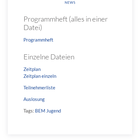
NEWS
Programmheft (alles in einer
Datei)
Programmheft
Einzelne Dateien
Zeitplan
Zeitplan einzeln
Teilnehmerliste
Auslosung
Die Gesundheit eines Menschen entsteht häufig aus d
Tags:
BEM Jugend
Aufmerksamkeit und der Fähigkeit den eigenen Lebensrh
Entscheidungen im Alltag formen langsam eine innere Bal
geistige Stabilität beeinflusst. Besonders in jungen J
oft durch gemeinschaftliche Aktivitäten in denen Planun