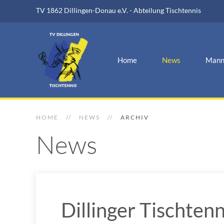
TV 1862 Dillingen-Donau e.V. - Abteilung Tischtennis
Home
News
Mann
HOME
NEWS
ARCHIV
News
Dillinger Tischten