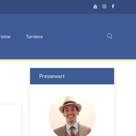
rmine
Turniere
Pressewart